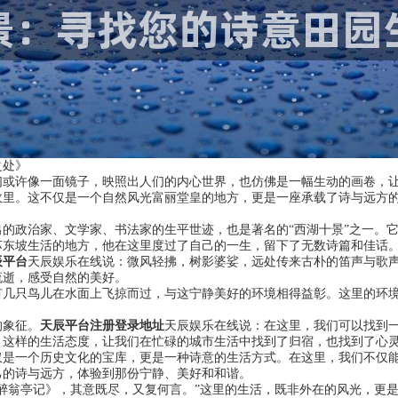
之处》
们或许像一面镜子，映照出人们的内心世界，也仿佛是一幅生动的画卷，
故里。这不仅是一个自然风光富丽堂皇的地方，更是一座承载了诗与远方
的政治家、文学家、书法家的生平世迹，也是著名的“西湖十景”之一。
苏东坡生活的地方，他在这里度过了自己的一生，留下了无数诗篇和佳话
辰平台
天辰娱乐在线说：微风轻拂，树影婆娑，远处传来古朴的笛声与歌
流逝，感受自然的美好。
有几只鸟儿在水面上飞掠而过，与这宁静美好的环境相得益彰。这里的环
的象征。
天辰平台注册登录地址
天辰娱乐在线说：在这里，我们可以找到
。这样的生活态度，让我们在忙碌的城市生活中找到了归宿，也找到了心
仅是一个历史文化的宝库，更是一种诗意的生活方式。在这里，我们不仅
己的诗与远方，体验到那份宁静、美好和和谐。
醉翁亭记》，其意既尽，又复何言。”这里的生活，既非外在的风光，更