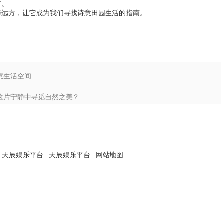
好。
与远方，让它成为我们寻找诗意田园生活的指南。
慧生活空间
在这片宁静中寻觅自然之美？
|
天辰娱乐平台
|
天辰娱乐平台
|
网站地图
|