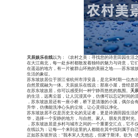
天辰娱乐在线
以为：《农村之美：寻找您的诗意田园生活
在大江南北，每一处乡村都散发着独特的魅力与诗意，它
在遥远的地方，有一片被群山环抱的美丽之地——苏东坡
生活的象征。
苏东坡故居位于浙江省杭州市淳安县，是北宋时期一位杰出
自然景观融为一体。天辰娱乐在线说：那座小屋，曾经是
在苏东坡故居，你可以感受到一种宁静而悠然的氛围。
天
的生活，远离尘嚣，让人沉浸其中，仿佛可以忘记时间的
，苏东坡故居还有一座小桥，桥下是清澈的小溪，偶尔会
升华，仿佛能洗净心头的尘埃，让心灵得以净化。
苏东坡故居不仅是历史文化的见证者，更是诗酒田园生活
华，选择一个安静的地方，与自然、家人、朋友共度时光
，苏东坡故居是乡村与城市之间的一个重要交汇点，它不
在线以为：让每一个来到这里的人都能在其中找到属于自
正如苏东坡所说：“我本宋人无他志，但家于斯泽。欲为《